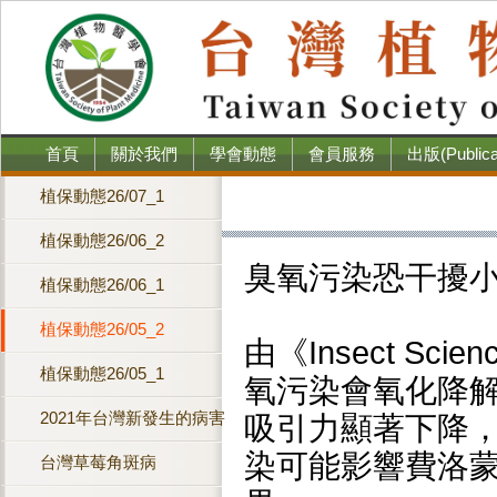
首頁
關於我們
學會動態
會員服務
出版(Publica
植保動態26/07_1
植保動態26/06_2
臭氧污染恐干擾
植保動態26/06_1
植保動態26/05_2
由《Insect S
植保動態26/05_1
氧污染會氧化降
2021年台灣新發生的病害
吸引力顯著下降
染可能影響費洛
台灣草莓角斑病