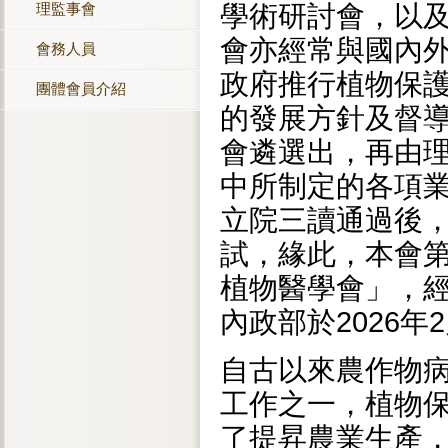
學術研討會，以
理監事會
會亦經常與國內
會務人員
政府推行植物保
團體會員介紹
的發展方針及督
會遴選出，再由
中所制定的各項業
立院三讀通過後，
試，緣此，本會第
植物醫學會」，經
內政部於2026
自古以來農作物
工作之一，植物
了提昇農業生產