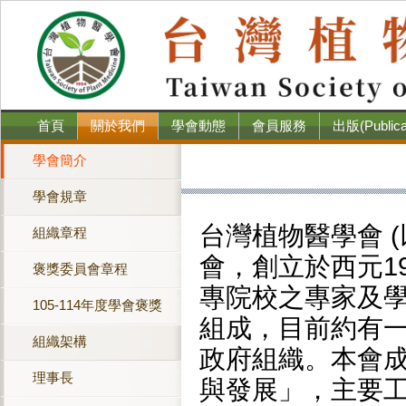
首頁
關於我們
學會動態
會員服務
出版(Publica
學會簡介
學會規章
台灣植物醫學會 
組織章程
會，創立於西元1
褒獎委員會章程
專院校之專家及
105-114年度學會褒獎
組成，目前約有
組織架構
政府組織。本會
理事長
與發展」，主要